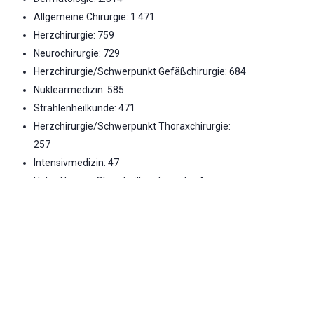
Allgemeine Chirurgie: 1.471
Herzchirurgie: 759
Neurochirurgie: 729
Herzchirurgie/Schwerpunkt Gefäßchirurgie: 684
Nuklearmedizin: 585
Strahlenheilkunde: 471
Herzchirurgie/Schwerpunkt Thoraxchirurgie:
257
Intensivmedizin: 47
Hals-, Nasen-, Ohrenheilkunde : unter 4
Frauenheilkunde und Geburtshilfe : unter 4
Notfallversorgung
Bitte wenden Sie sich in akuten Notfällen direkt an das
Krankenhaus oder an die Notrufnummern 112 bzw.
116117. Die Information zur Notfallversorgung basiert
auf den letztverfügbaren Daten aus dem Jahr 2022.