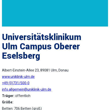
Universitätsklinikum
Ulm Campus Oberer
Eselsberg
Albert-Einstein-Allee 23, 89081 Ulm, Donau
www.uniklinik-ulm.de
+49 (0)731/500-0
info.allgemein@uniklinik-ulm.de
Träger:
öffentlich
Größe:
Betten: 706 Betten (groß)