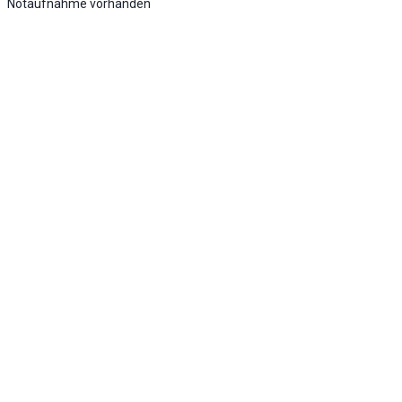
Notaufnahme vorhanden
Stufe 2 - Erweiterte Notfallversorgung -
Umfassende Notfallversorgung
KLINIK ATLAS Newsletter