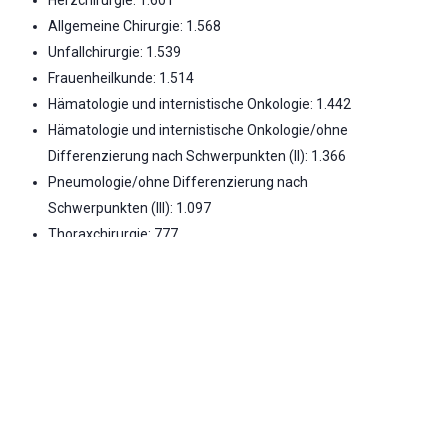
Allgemeine Chirurgie: 1.568
Unfallchirurgie: 1.539
Frauenheilkunde: 1.514
Hämatologie und internistische Onkologie: 1.442
Hämatologie und internistische Onkologie/ohne
Differenzierung nach Schwerpunkten (II): 1.366
Pneumologie/ohne Differenzierung nach
Schwerpunkten (III): 1.097
Thoraxchirurgie: 777
Geriatrie: 283
Nuklearmedizin: 62
Notfallversorgung
Bitte wenden Sie sich in akuten Notfällen direkt an das
Krankenhaus oder an die Notrufnummern 112 bzw.
116117. Die Information zur Notfallversorgung basiert
auf den letztverfügbaren Daten aus dem Jahr 2022.