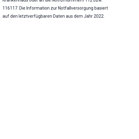
116117. Die Information zur Notfallversorgung basiert
auf den letztverfügbaren Daten aus dem Jahr 2022.
Notaufnahme vorhanden
Stufe 2 - Erweiterte Notfallversorgung -
Umfassende Notfallversorgung
KLINIK ATLAS Newsletter