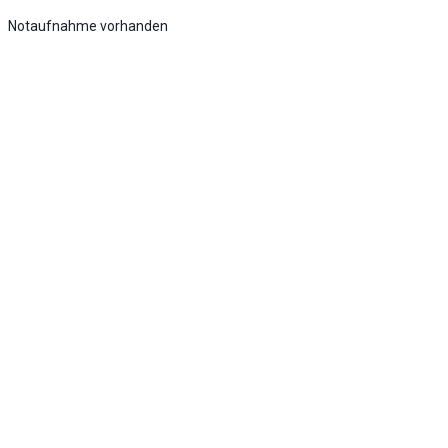
Notaufnahme vorhanden
Stufe 1 - Basisnotfallversorgung - Umfassende
Notfallversorgung
KLINIK ATLAS Newsletter