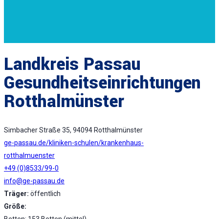
Landkreis Passau
Gesundheitseinrichtungen
Rotthalmünster
Simbacher Straße 35, 94094 Rotthalmünster
ge-passau.de/kliniken-schulen/krankenhaus-
rotthalmuenster
+49 (0)8533/99-0
info@ge-passau.de
Träger:
öffentlich
Größe:
Betten: 153 Betten (mittel)