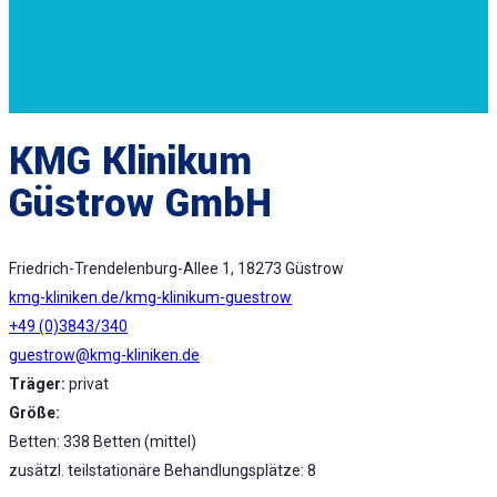
KMG Klinikum
Güstrow GmbH
Friedrich-Trendelenburg-Allee 1, 18273 Güstrow
kmg-kliniken.de/kmg-klinikum-guestrow
+49 (0)3843/340
guestrow@kmg-kliniken.de
Träger:
privat
Größe:
Betten: 338 Betten (mittel)
zusätzl. teilstationäre Behandlungsplätze: 8