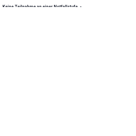
Keine Teilnahme an einer Notfallstufe. -
Umfassende Notfallversorgung
KLINIK ATLAS Newsletter