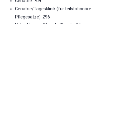
Geriatrie: 709
Geriatrie/Tagesklinik (für teilstationäre
Pflegesätze): 296
Hals-, Nasen-, Ohrenheilkunde: 14
Notfallversorgung
Bitte wenden Sie sich in akuten Notfällen direkt an das
Krankenhaus oder an die Notrufnummern 112 bzw.
116117. Die Information zur Notfallversorgung basiert
auf den letztverfügbaren Daten aus dem Jahr 2022.
Notaufnahme vorhanden
Stufe 3 - Umfassende Notfallversorgung -
Umfassende Notfallversorgung