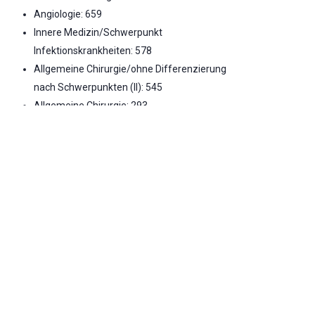
Angiologie: 659
Innere Medizin/Schwerpunkt
Infektionskrankheiten: 578
Allgemeine Chirurgie/ohne Differenzierung
nach Schwerpunkten (II): 545
Allgemeine Chirurgie: 293
Allgemeine Chirurgie/ohne Differenzierung
nach Schwerpunkten (III): 270
Thoraxchirurgie: 233
Nuklearmedizin: 230
Endokrinologie: 188
Rheumatologie: 165
Innere Medizin: 5
Operative Intensivmedizin/Schwerpunkt
Chirurgie : unter 4
Notfallversorgung