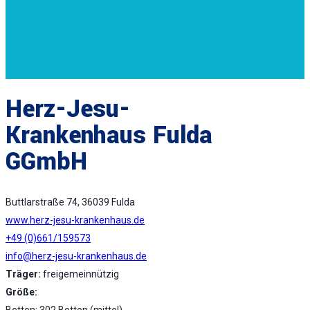
Herz-Jesu-
Krankenhaus Fulda
GGmbH
Buttlarstraße 74, 36039 Fulda
www.herz-jesu-krankenhaus.de
+49 (0)661/159573
info@herz-jesu-krankenhaus.de
Träger:
freigemeinnützig
Größe:
Betten: 302 Betten (mittel)