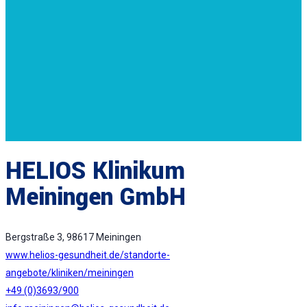
HELIOS Klinikum
Meiningen GmbH
Bergstraße 3, 98617 Meiningen
www.helios-gesundheit.de/standorte-
angebote/kliniken/meiningen
+49 (0)3693/900