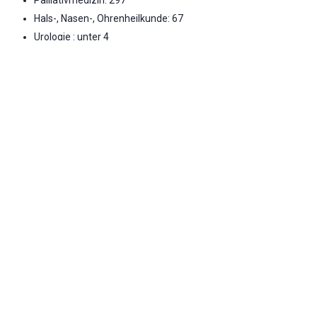
Hals-, Nasen-, Ohrenheilkunde: 67
Urologie : unter 4
Notfallversorgung
Bitte wenden Sie sich in akuten Notfällen direkt an das
Krankenhaus oder an die Notrufnummern 112 bzw.
116117. Die Information zur Notfallversorgung basiert
auf den letztverfügbaren Daten aus dem Jahr 2022.
Notaufnahme vorhanden
Umfassende Notfallversorgung
KLINIK ATLAS Newsletter