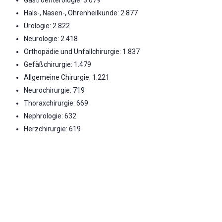
Hals-, Nasen-, Ohrenheilkunde: 2.877
Urologie: 2.822
Neurologie: 2.418
Orthopädie und Unfallchirurgie: 1.837
Gefäßchirurgie: 1.479
Allgemeine Chirurgie: 1.221
Neurochirurgie: 719
Thoraxchirurgie: 669
Nephrologie: 632
Herzchirurgie: 619
Plastische Chirurgie: 436
Geriatrie: 332
Geriatrie/Tagesklinik (für teilstationäre
Pflegesätze): 151
Notfallversorgung
Bitte wenden Sie sich in akuten Notfällen direkt an das