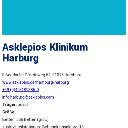
Asklepios Klinikum
Harburg
Eißendorfer Pferdeweg 52, 21075 Hamburg
www.asklepios.de/hamburg/harburg
+49 (0)40/181886-0
info.harburg@asklepios.com
Träger:
privat
Größe:
Betten: 566 Betten (groß)
zusätzl. teilstationäre Behandlungsplätze: 18