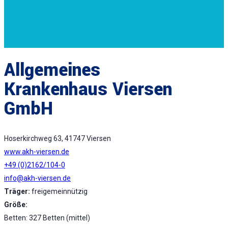
Allgemeines
Krankenhaus Viersen
GmbH
Hoserkirchweg 63, 41747 Viersen
www.akh-viersen.de
+49 (0)2162/104-0
info@akh-viersen.de
Träger:
freigemeinnützig
Größe:
Betten: 327 Betten (mittel)